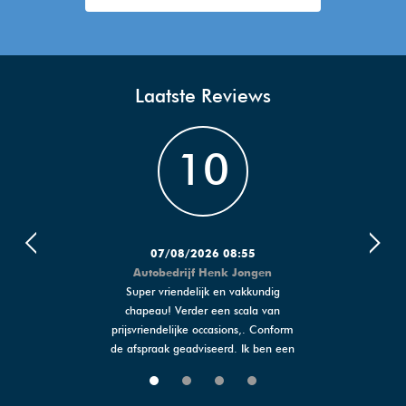
Laatste Reviews
10
07/08/2026 08:55
Autobedrijf Henk Jongen
,
Super vriendelijk en vakkundig
chapeau! Verder een scala van
prijsvriendelijke occasions,. Conform
de afspraak geadviseerd. Ik ben een
heel tevreden klant.